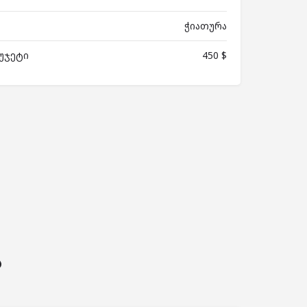
ჭიათურა
უჯეტი
450 $
ს