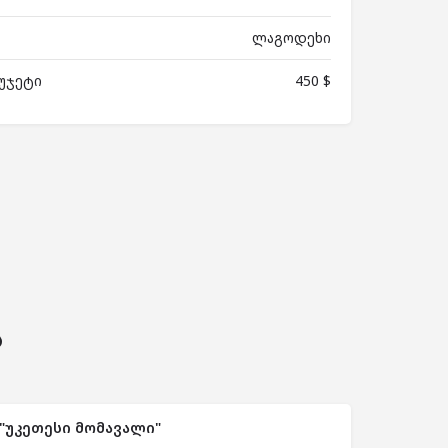
ლაგოდეხი
უჯეტი
450 $
ს
"უკეთესი მომავალი"