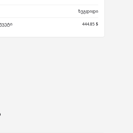
ზუგდიდი
უჯეტი
444.85 $
ს