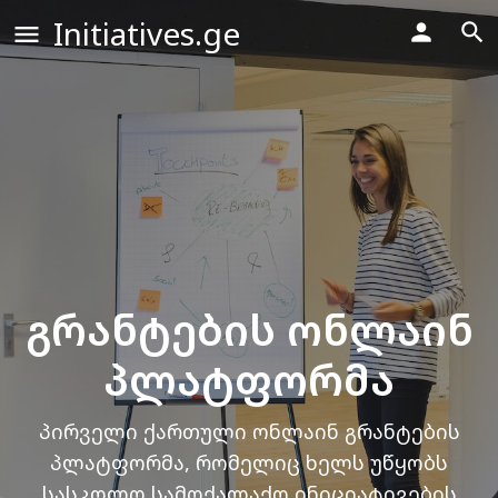
Initiatives.ge
გრანტების ონლაინ
პლატფორმა
პირველი ქართული ონლაინ გრანტების
პლატფორმა, რომელიც ხელს უწყობს
სასკოლო სამოქალაქო ინიციატივების