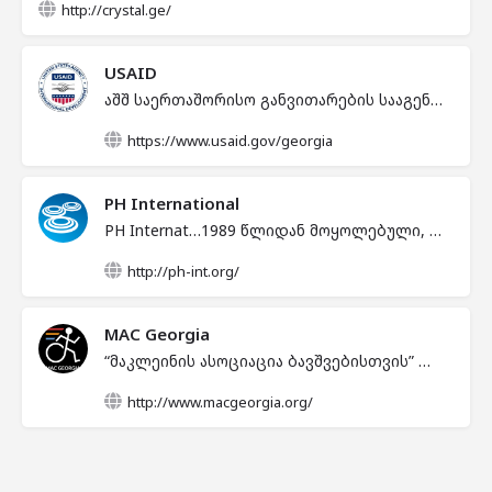
http://crystal.ge/
USAID
აშშ საერთაშორისო განვითარების სააგენტომ საქართველოში საქმიანობა 1992 წელს დაიწყო. გასული წლების განმავლობაში ამერიკელმა ხალხმა, აშშ საერთაშორისო განვითარების სააგენტოს საშუალებით, საქართველოში დაახლოებით მილიარდ ნახევარი დოლარის ოდენობის ინვესტიცია განახორციელა, გრანტების და კონტრაქტების საშუალებით. ყველა მის მიერ დაფინანსებული პროექტი გამიზნულია საქართველოს დასახმარებლად და ქვეყნის თავისუფალ და განვითარებულ დემოკრატიულ სახელმწიფოდ ჩამოსაყალიბებლად. კერძოდ, ის ხელს უწყობს ისეთი პროგრამების განვითარებას, რომელიც ხელს უწყობს ქვეყნის ეკონომიკურ ზრდას, გამჭვირვალე და ანგარიშვალდებული მმართველობის განვითარებას, ენერგეტიკული და ეკოლოგიური საკითხების, ჯანდაცვის და განათლების სისტემების გაუმჯობესებას.
https://www.usaid.gov/georgia
PH International
PH International არის ამერიკული არამოგებაზე ორიენტირებული ორგანიზაცია, რომელმაც წარმომადგენლობა საქართველოში 2000 წელს დააფუძნა. თუმცა, ორგანიზაციამ სხვადასხვა საგანმანათლებლო და გაცვლითი პროგრამებით საქართველოსთან თანამშრომლობა 1989 წლიდან დაიწყო. ორგანიზაცია ოთხი ძირითადი მიმართულებით მუშაობს: განათლების განვითარების პროგრამები; პროფესიული განვითარების პროგრამები; თემის განვითარების პროგრამები და ინტერნეტ ტექნოლოგიური პროგრამები.
1989 წლიდან მოყოლებული, ორგანიზაციას განხორციელებული აქვს რამოდენიმე ათეული პროგრამა საქართველოში. მისი პროგრამები ხელს უწყობს სკოლებში სამოქალაქო განათლების სწავლების ხარისხის გაუმჯობესებას, სამოქალაქო განათლების პედაგოგების პროფესიულ განვითარებას, მოზარდებში დანაშაულის პრევენციას, ახალგაზრებში სამეწარმეო უნარ-შესაძლებლობების გაზრდას და დასაქმების ხელშეწყობას, სახალხო დიპლომატიას, სკოლებში ინგლისური ენის სწავლა-სწავლების განვითარებას, ინგლისური ენის ხელმისაწვდომობას სოციალურად დაუცველი ახალგაზრდებისთვის, საზოგადოებაზე ორიენტირებული პოლიციის პრაქტიკების დანერგვას, ახალი ტექნოლოგიური გადაწყვეტილებების დანერგვას განათლებაში და მესამე სექტორში. მისი პროგრამები ასევე მიმართული იყო ოჯახური ძალადობის პრევენციაზე და ქალების გაძლიერებაზე რეგიონებში. ორგანიზაცია წლების მანძილზე ანხორციელებდა გაცვლით პროგრამებს აშშ-ში, სადაც 700 - ზე მეტ საქართველოს მოქალაქეს აქვს მონაწილეობა მიღებული. ორგანიზაციას აქვს დიდი გამოცდილება საგრანტო პროგრამების ადმინისტრირების მიმართულებით, რომელიც ხელს უწყობს სამოქალაქო აქტივიზმის და ახალგაზრდული სერვისების დანერგვას საქართველოს ყველა რეგიონში.
http://ph-int.org/
MAC Georgia
“მაკლეინის ასოციაცია ბავშვებისთვის” დაარსდა 2008 წელს და მისი მიზანია საქართველოში დაუცველი ადამიანების ცხოვრების გაუმჯობესება და მათი შესაძლებლობების მაქსიმალურად გამოსავლენად რესურსების და მომსახურებების უზრუნველყოფა. “მაკლეინის ასოციაცია ბავშვებისთვის” მიიჩნევს, რომ საზოგადოების ინიციატივებს გადამწყვეტი როლი აქვს შეზღუდული შესაძლებლობის მქონე და მათთან მომუშავე პირთათვის დახმარების მობილიზებასა და მხარდაჭერაში.
http://www.macgeorgia.org/