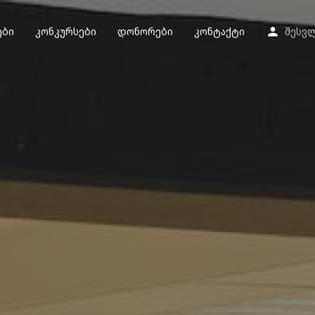
ები
კონკურსები
დონორები
კონტაქტი
შესვ