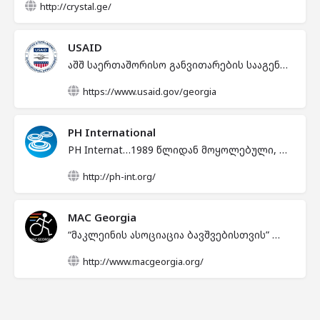
http://crystal.ge/
USAID
აშშ საერთაშორისო განვითარების სააგენტომ საქართველოში საქმიანობა 1992 წელს დაიწყო. გასული წლების განმავლობაში ამერიკელმა ხალხმა, აშშ საერთაშორისო განვითარების სააგენტოს საშუალებით, საქართველოში დაახლოებით მილიარდ ნახევარი დოლარის ოდენობის ინვესტიცია განახორციელა, გრანტების და კონტრაქტების საშუალებით. ყველა მის მიერ დაფინანსებული პროექტი გამიზნულია საქართველოს დასახმარებლად და ქვეყნის თავისუფალ და განვითარებულ დემოკრატიულ სახელმწიფოდ ჩამოსაყალიბებლად. კერძოდ, ის ხელს უწყობს ისეთი პროგრამების განვითარებას, რომელიც ხელს უწყობს ქვეყნის ეკონომიკურ ზრდას, გამჭვირვალე და ანგარიშვალდებული მმართველობის განვითარებას, ენერგეტიკული და ეკოლოგიური საკითხების, ჯანდაცვის და განათლების სისტემების გაუმჯობესებას.
https://www.usaid.gov/georgia
PH International
PH International არის ამერიკული არამოგებაზე ორიენტირებული ორგანიზაცია, რომელმაც წარმომადგენლობა საქართველოში 2000 წელს დააფუძნა. თუმცა, ორგანიზაციამ სხვადასხვა საგანმანათლებლო და გაცვლითი პროგრამებით საქართველოსთან თანამშრომლობა 1989 წლიდან დაიწყო. ორგანიზაცია ოთხი ძირითადი მიმართულებით მუშაობს: განათლების განვითარების პროგრამები; პროფესიული განვითარების პროგრამები; თემის განვითარების პროგრამები და ინტერნეტ ტექნოლოგიური პროგრამები.
1989 წლიდან მოყოლებული, ორგანიზაციას განხორციელებული აქვს რამოდენიმე ათეული პროგრამა საქართველოში. მისი პროგრამები ხელს უწყობს სკოლებში სამოქალაქო განათლების სწავლების ხარისხის გაუმჯობესებას, სამოქალაქო განათლების პედაგოგების პროფესიულ განვითარებას, მოზარდებში დანაშაულის პრევენციას, ახალგაზრებში სამეწარმეო უნარ-შესაძლებლობების გაზრდას და დასაქმების ხელშეწყობას, სახალხო დიპლომატიას, სკოლებში ინგლისური ენის სწავლა-სწავლების განვითარებას, ინგლისური ენის ხელმისაწვდომობას სოციალურად დაუცველი ახალგაზრდებისთვის, საზოგადოებაზე ორიენტირებული პოლიციის პრაქტიკების დანერგვას, ახალი ტექნოლოგიური გადაწყვეტილებების დანერგვას განათლებაში და მესამე სექტორში. მისი პროგრამები ასევე მიმართული იყო ოჯახური ძალადობის პრევენციაზე და ქალების გაძლიერებაზე რეგიონებში. ორგანიზაცია წლების მანძილზე ანხორციელებდა გაცვლით პროგრამებს აშშ-ში, სადაც 700 - ზე მეტ საქართველოს მოქალაქეს აქვს მონაწილეობა მიღებული. ორგანიზაციას აქვს დიდი გამოცდილება საგრანტო პროგრამების ადმინისტრირების მიმართულებით, რომელიც ხელს უწყობს სამოქალაქო აქტივიზმის და ახალგაზრდული სერვისების დანერგვას საქართველოს ყველა რეგიონში.
http://ph-int.org/
MAC Georgia
“მაკლეინის ასოციაცია ბავშვებისთვის” დაარსდა 2008 წელს და მისი მიზანია საქართველოში დაუცველი ადამიანების ცხოვრების გაუმჯობესება და მათი შესაძლებლობების მაქსიმალურად გამოსავლენად რესურსების და მომსახურებების უზრუნველყოფა. “მაკლეინის ასოციაცია ბავშვებისთვის” მიიჩნევს, რომ საზოგადოების ინიციატივებს გადამწყვეტი როლი აქვს შეზღუდული შესაძლებლობის მქონე და მათთან მომუშავე პირთათვის დახმარების მობილიზებასა და მხარდაჭერაში.
http://www.macgeorgia.org/