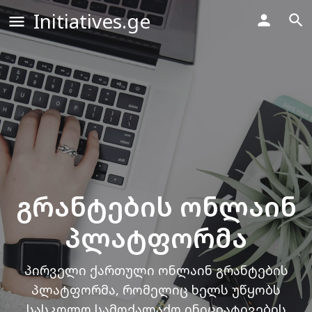
Initiatives.ge
გრანტების ონლაინ
პლატფორმა
პირველი ქართული ონლაინ გრანტების
პლატფორმა, რომელიც ხელს უწყობს
სასკოლო სამოქალაქო ინიციატივების